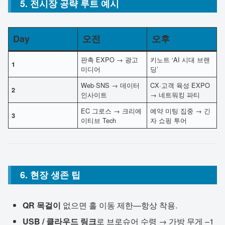
5. 전시장 공략 루트 예시
Day
오전
오후
판촉 EXPO → 광고
키노트 ‘AI 시대 브랜
1
미디어
딩’
Web·SNS → 데이터
CX·고객 육성 EXPO
2
인사이트
→ 네트워킹 파티
EC 그로스 → 크리에
예약 미팅 집중 → 긴
3
이티브 Tech
자 쇼핑 투어
6. 현장 생존 팁
QR 목걸이
없으면 홀 이동 제한—항상 착용.
USB / 클라우드 링크
로 브로슈어 수령 → 가방 무게 –1