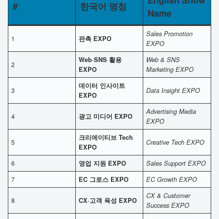
English Show
#
한국어 명칭
Name
Sales Promotion
1
판촉 EXPO
EXPO
Web·SNS 활용
Web & SNS
2
EXPO
Marketing EXPO
데이터 인사이트
3
Data Insight EXPO
EXPO
Advertising Media
4
광고 미디어 EXPO
EXPO
크리에이티브 Tech
5
Creative Tech EXPO
EXPO
6
영업 지원 EXPO
Sales Support EXPO
7
EC 그로스 EXPO
EC Growth EXPO
CX & Customer
8
CX·고객 육성 EXPO
Success EXPO