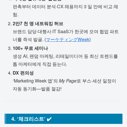
판촉부터 데이터 분석·CX·채용까지 3 일 만에 비교·체
험.
2만7 천 명 네트워킹 허브
브랜드 담당·대행사·IT SaaS가 한곳에 모여 협업 파트
너를 즉석 발굴. (
マーケティングWeek
)
100+ 무료 세미나
생성 AI, 팬덤 마케팅, 리테일미디어 등 최신 트렌드를
톱 마케터에게 직접 듣는다.
DX 편의성
‘Marketing Week 앱’의
My Page
로 부스·세션 일정이
자동 동기화—발품 절감!
4. ‘체크리스트’ ✔️