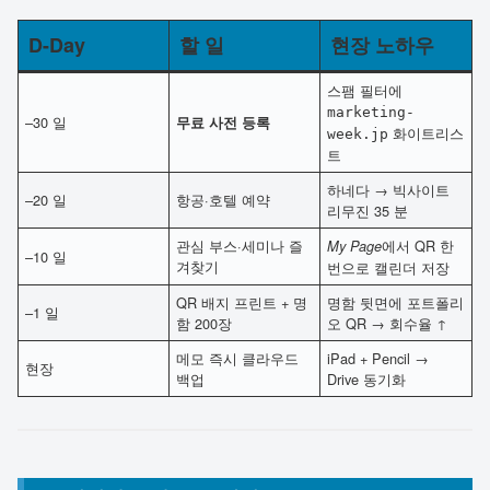
D-Day
할 일
현장 노하우
스팸 필터에
marketing-
–30 일
무료 사전 등록
화이트리스
week.jp
트
하네다 → 빅사이트
–20 일
항공·호텔 예약
리무진 35 분
관심 부스·세미나 즐
에서 QR 한
My Page
–10 일
겨찾기
번으로 캘린더 저장
QR 배지 프린트 + 명
명함 뒷면에 포트폴리
–1 일
함 200장
오 QR → 회수율 ↑
메모 즉시 클라우드
iPad + Pencil →
현장
백업
Drive 동기화