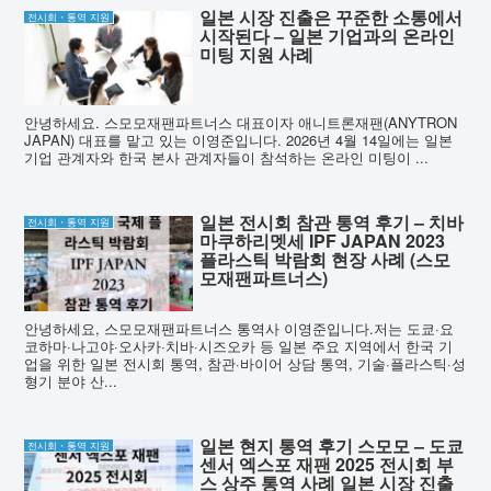
일본 시장 진출은 꾸준한 소통에서
전시회・통역 지원
시작된다 – 일본 기업과의 온라인
미팅 지원 사례
안녕하세요. 스모모재팬파트너스 대표이자 애니트론재팬(ANYTRON
JAPAN) 대표를 맡고 있는 이영준입니다. 2026년 4월 14일에는 일본
기업 관계자와 한국 본사 관계자들이 참석하는 온라인 미팅이 ...
일본 전시회 참관 통역 후기 – 치바
전시회・통역 지원
마쿠하리멧세 IPF JAPAN 2023
플라스틱 박람회 현장 사례 (스모
모재팬파트너스)
안녕하세요, 스모모재팬파트너스 통역사 이영준입니다.저는 도쿄·요
코하마·나고야·오사카·치바·시즈오카 등 일본 주요 지역에서 한국 기
업을 위한 일본 전시회 통역, 참관·바이어 상담 통역, 기술·플라스틱·성
형기 분야 산...
일본 현지 통역 후기 스모모 – 도쿄
전시회・통역 지원
센서 엑스포 재팬 2025 전시회 부
스 상주 통역 사례 일본 시장 진출