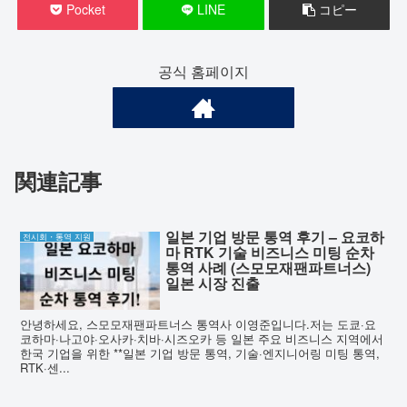
Pocket
LINE
コピー
공식 홈페이지
関連記事
일본 기업 방문 통역 후기 – 요코하
전시회・통역 지원
마 RTK 기술 비즈니스 미팅 순차
통역 사례 (스모모재팬파트너스)
일본 시장 진출
안녕하세요, 스모모재팬파트너스 통역사 이영준입니다.저는 도쿄·요
코하마·나고야·오사카·치바·시즈오카 등 일본 주요 비즈니스 지역에서
한국 기업을 위한 **일본 기업 방문 통역, 기술·엔지니어링 미팅 통역,
RTK·센...