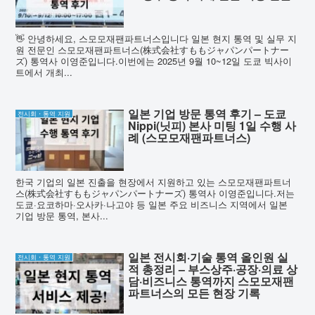
👋 안녕하세요, 스모모재팬파트너스입니다 일본 현지 통역 및 실무 지
원 전문인 스모모재팬파트너스(株式会社すももジャパンパートナー
ズ) 통역사 이영준입니다.이번에는 2025년 9월 10~12일 도쿄 빅사이
트에서 개최...
일본 기업 방문 통역 후기 – 도쿄
전시회・통역 지원
Nippi(닛피) 본사 미팅 1일 수행 사
례 (스모모재팬파트너스)
한국 기업의 일본 진출을 현장에서 지원하고 있는 스모모재팬파트너
스(株式会社すももジャパンパートナーズ) 통역사 이영준입니다.저는
도쿄·요코하마·오사카·나고야 등 일본 주요 비즈니스 지역에서 일본
기업 방문 통역, 본사...
일본 전시회·기술 통역 올인원 실
전시회・통역 지원
적 총정리 – 부스상주·공장·의료 상
담·비즈니스 통역까지 스모모재팬
파트너스의 모든 현장 기록