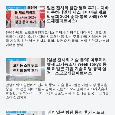
일본 전시회 참관 통역 후기 – 치바
전시회・통역 지원
마쿠하리멧세 서스테이너블 재료
박람회 2024 순차 통역 사례 (스모
모재팬파트너스)
안녕하세요, 스모모재팬파트너스 통역사 이영준입니다.저는 도쿄·요
코하마·나고야·오사카·치바·시즈오카 등 일본 주요 산업 지역에서 한
국 기업을 위한 일본 전시회 통역, 참관·순차 통역, 소재·친환경·서스테
이너블 분야 ...
[일본 전시회·기술 통역] 마쿠하리
전시회・통역 지원
멧세 고기능소재 Week Tokyo 통
역 & 일본 기업 기술 미팅 통역 실
적｜스모모재팬파트너스
안녕하세요 일본에서 전시회 통역, 기술 통역, 일본 기업 미팅 통역을
중심으로 전문 서비스를 제공하고 있는스모모재팬파트너스(株式会社
すももジャパンパートナーズ) 이영준입니다. 이번에는 한국의 고기능
소재·산업자재...
🇯🇵 일본 병원 통역 후기 – 도쿄
전시회・통역 지원