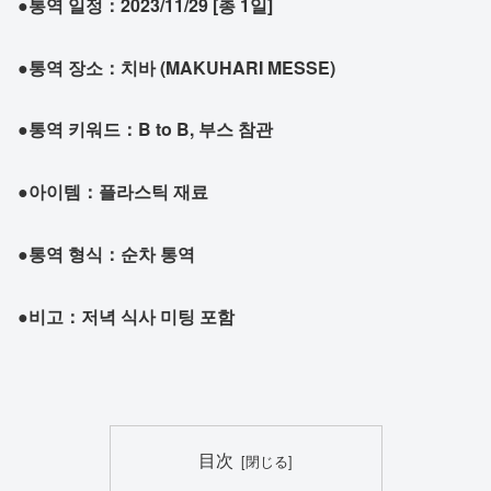
●통역 일정：2023/11/29 [총 1일]
●통역 장소：치바 (MAKUHARI MESSE)
●통역 키워드：B to B, 부스 참관
●아이템：플라스틱 재료
●통역 형식：순차 통역
●비고：저녁 식사 미팅 포함
目次