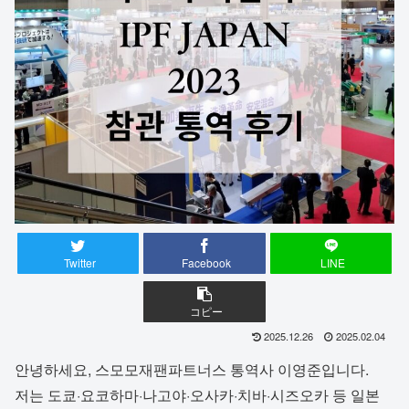
Twitter
Facebook
LINE
コピー
2025.12.26
2025.02.04
안녕하세요, 스모모재팬파트너스 통역사 이영준입니다.
저는 도쿄·요코하마·나고야·오사카·치바·시즈오카 등 일본