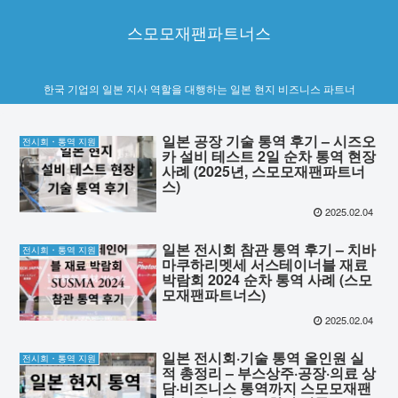
스모모재팬파트너스
한국 기업의 일본 지사 역할을 대행하는 일본 현지 비즈니스 파트너
일본 공장 기술 통역 후기 – 시즈오
전시회・통역 지원
카 설비 테스트 2일 순차 통역 현장
사례 (2025년, 스모모재팬파트너
스)
2025.02.04
일본 전시회 참관 통역 후기 – 치바
전시회・통역 지원
마쿠하리멧세 서스테이너블 재료
박람회 2024 순차 통역 사례 (스모
모재팬파트너스)
2025.02.04
일본 전시회·기술 통역 올인원 실
전시회・통역 지원
적 총정리 – 부스상주·공장·의료 상
담·비즈니스 통역까지 스모모재팬