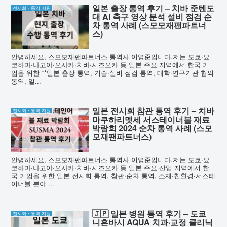
일본 출장 통역 후기 – 치바 준텐도
전시회・통역 지원
대 AI 축구 영상 분석 설비 점검 순
차 통역 사례 (스모모재팬파트너
스)
안녕하세요, 스모모재팬파트너스 통역사 이영준입니다.저는 도쿄·요
코하마·나고야·오사카·치바·시즈오카 등 일본 주요 지역에서 한국 기
업을 위한 **일본 출장 통역, 기술·설비 점검 통역, 대학·연구기관 협의
통역, 일...
일본 전시회 참관 통역 후기 – 치바
전시회・통역 지원
마쿠하리멧세 서스테이너블 재료
박람회 2024 순차 통역 사례 (스모
모재팬파트너스)
안녕하세요, 스모모재팬파트너스 통역사 이영준입니다.저는 도쿄·요
코하마·나고야·오사카·치바·시즈오카 등 일본 주요 산업 지역에서 한
국 기업을 위한 일본 전시회 통역, 참관·순차 통역, 소재·친환경·서스테
이너블 분야 ...
🇯🇵 일본 병원 통역 후기 – 도쿄
전시회・통역 지원
니혼바시 AQUA 치과·교정 클리닉