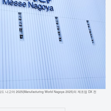
야 2025(Manufacturing World Nagoya 2025)의 제조업 DX 전