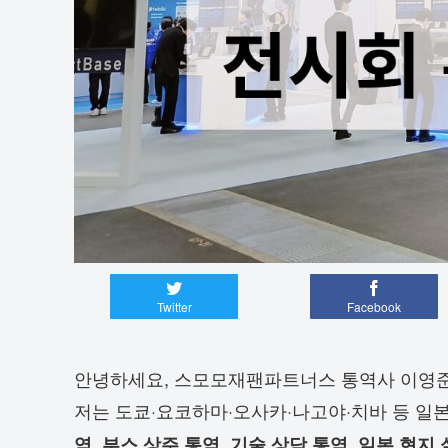
Twitter
Facebook
안녕하세요, 스모모재팬파트너스 통역사 이영
저는 도쿄·요코하마·오사카·나고야·치바 등 일
역, 부스 상주 통역, 기술 상담 통역, 일본 현지