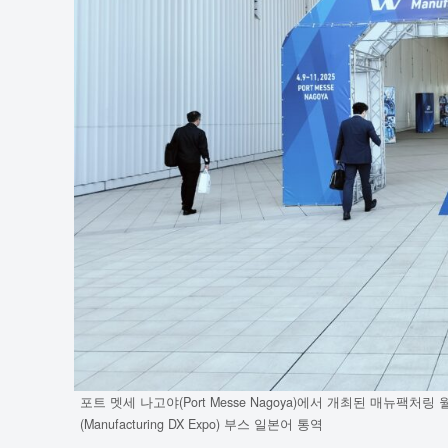
포트 멧세 나고야(Port Messe Nagoya)에서 개최된 매뉴팩처링 월드 나고
(Manufacturing DX Expo) 부스 일본어 통역