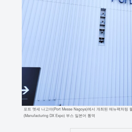
포트 멧세 나고야(Port Messe Nagoya)에서 개최된 매뉴팩처링 월드 나고
(Manufacturing DX Expo) 부스 일본어 통역